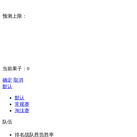
预测上限：
当前果子：
0
确定
取消
默认
默认
常规赛
淘汰赛
队伍
排名
战队
胜负
胜率