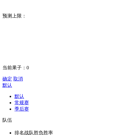
预测上限：
当前果子：
0
确定
取消
默认
默认
常规赛
季后赛
队伍
排名
战队
胜负
胜率