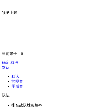
预测上限：
当前果子：
0
确定
取消
默认
默认
常规赛
季后赛
队伍
排名
战队
胜负
胜率