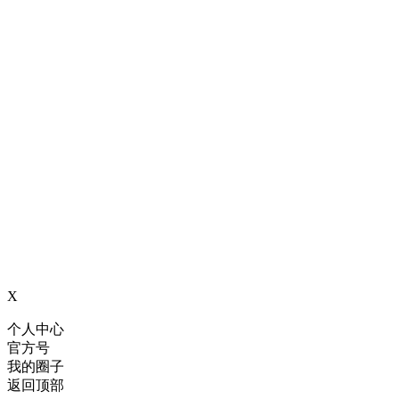
X
个人中心
官方号
我的圈子
返回顶部