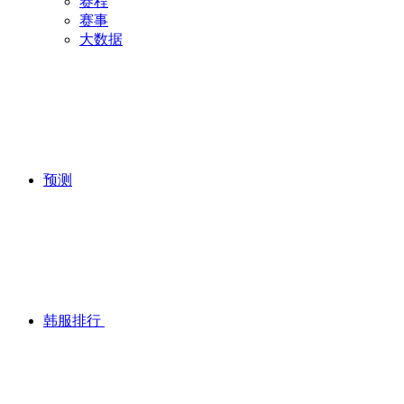
赛程
赛事
大数据
预测
韩服排行