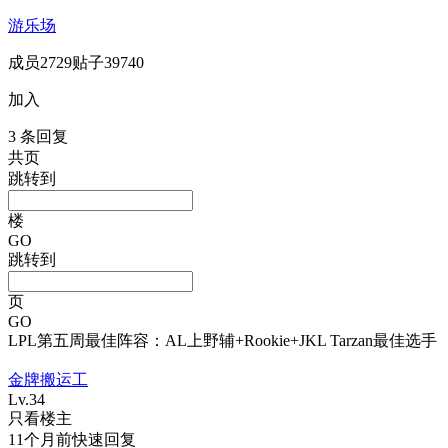
游乐场
成员
2729
贴子
39740
加入
3
条回复
共
页
跳转到
楼
GO
跳转到
页
GO
LPL第五周最佳阵容：AL上野辅+Rookie+JKL Tarzan最佳选手
金牌搬运工
Lv.34
只看楼主
11个月前
快速回复