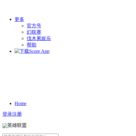
更多
官方号
幻联赛
伐木累娱乐
帮助
Home
登录
注册
英雄联盟