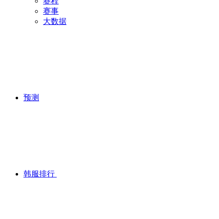
赛程
赛事
大数据
预测
韩服排行