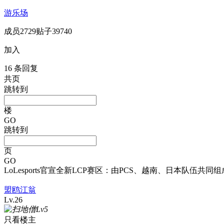
游乐场
成员
2729
贴子
39740
加入
16
条回复
共
页
跳转到
楼
GO
跳转到
页
GO
LoLesports官宣全新LCP赛区：由PCS、越南、日本队伍共同组
盟鸥江翁
Lv.26
只看楼主