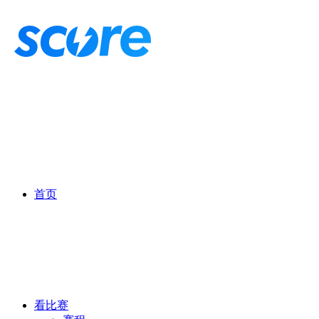
首页
看比赛