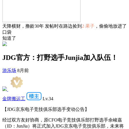
天降横财，撸龄30年 发帖时在路边捡到
2 果子
，偷偷地放进了
口袋
知道了
JDG官方：打野选手Junjia加入队伍！
游乐场
8月前
金牌搬运工
Lv.34
【JDG京东电子竞技俱乐部选手变动公告】
经过双方友好协商，原CFO电子竞技俱乐部打野选手余峻嘉
（ID：JunJia）将正式加入JDG京东电子竞技俱乐部，未来将