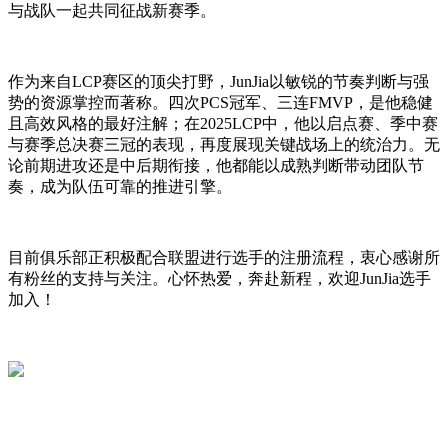
与战队一起共同征战新赛季。
作为来自LCP赛区的顶尖打野，JunJia以敏锐的节奏判断与强
势的资源掌控而著称。四次PCS冠军、三连FMVP，是他稳健
且高效风格的最好注解；在2025LCP中，他以启点赛、季中赛
与赛季总决赛三冠的表现，再度展现关键战场上的统治力。无
论前期进攻还是中后期衔接，他都能以成熟判断带动团队节
奏，成为队伍可靠的推进引擎。
目前俱乐部正积极配合联盟进行选手的注册流程，衷心感谢所
有粉丝的支持与关注。心怀热爱，奔赴新程，欢迎JunJia选手
加入！