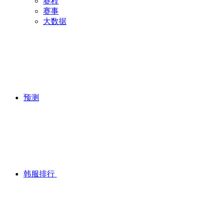
赛程
赛事
大数据
预测
韩服排行