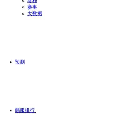
赛程
赛事
大数据
预测
韩服排行