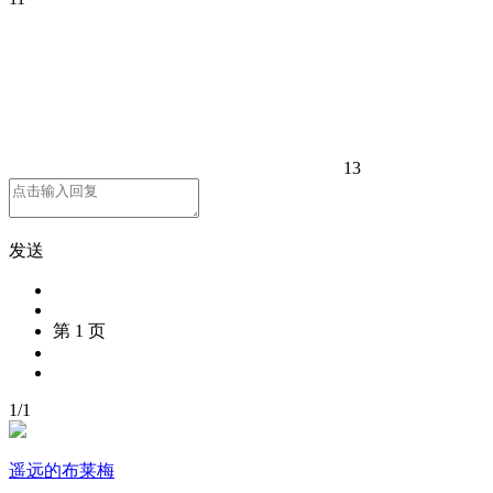
13
发送
第 1 页
1
/
1
遥远的布莱梅