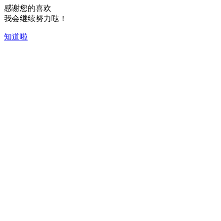
感谢您的喜欢
我会继续努力哒！
知道啦