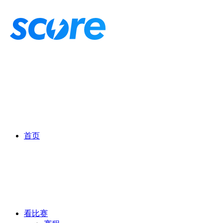
首页
看比赛