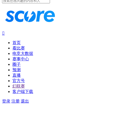

首页
看比赛
电竞大数据
赛事中心
圈子
预测
直播
官方号
幻联赛
客户端下载
登录
注册
退出