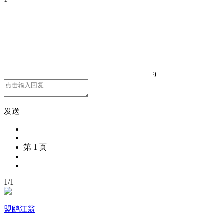
9
发送
第 1 页
1
/
1
盟鸥江翁